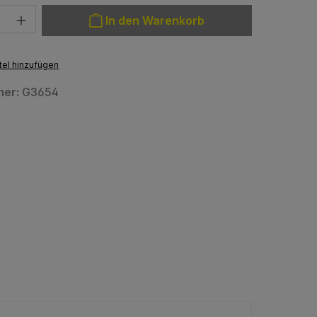
: Gib den gewünschten Wert ein oder benutze die Schaltfläche
In den Warenkorb
el hinzufügen
mer:
G3654