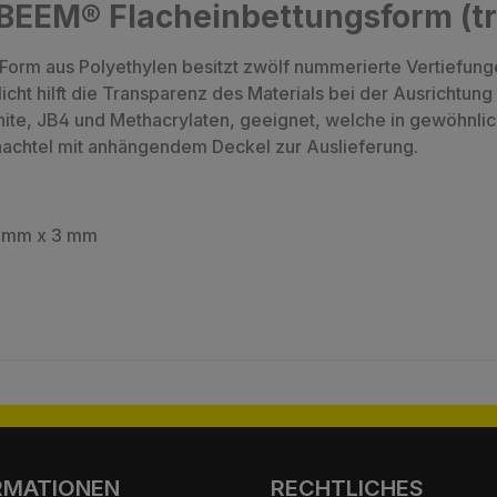
BEEM® Flacheinbettungsform (t
orm aus Polyethylen besitzt zwölf nummerierte Vertiefung
cht hilft die Transparenz des Materials bei der Ausrichtung
hite, JB4 und Methacrylaten, geeignet, welche in gewöhnlic
hachtel mit anhängendem Deckel zur Auslieferung.
5 mm x 3 mm
RMATIONEN
RECHTLICHES