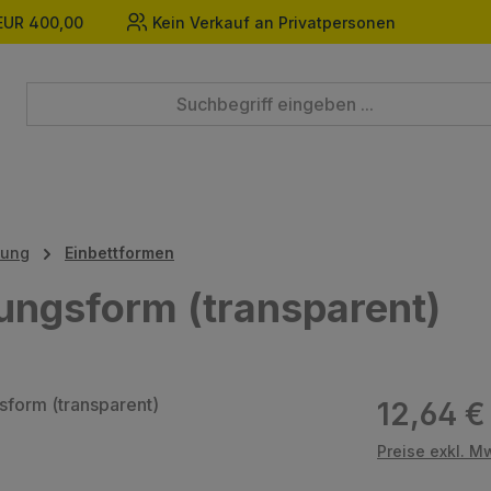
EUR 400,00
Kein Verkauf an Privatpersonen
tung
Einbettformen
ungsform (transparent)
Regulärer Prei
12,64 €
Preise exkl. M