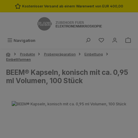
Zum Hauptinhalt springen
Kostenloser Versand ab einem Warenwert von EUR 400,00
Du hast 0 Produk
Navigation
Produkte
Probenpräparation
Einbettung
Einbettformen
BEEM® Kapseln, konisch mit ca. 0,95
ml Volumen, 100 Stück
Bildergalerie überspringen