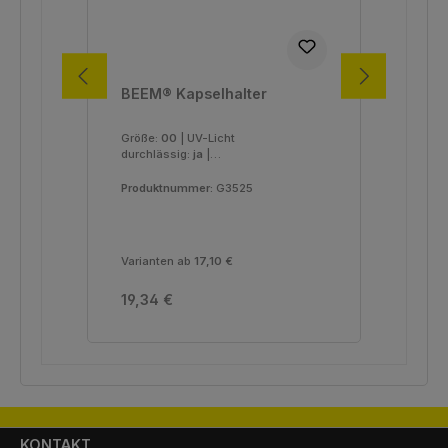
BEEM® Kapselhalter
BE
Größe:
00
|
UV-Licht
Grö
durchlässig:
ja
|
dur
Verpackungseinheit:
1 Stück
Ver
Produktnummer:
G3525
Pro
Varianten ab
17,10 €
Var
Regulärer Preis:
Reg
19,34 €
17,
KONTAKT