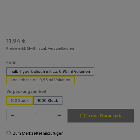
Regulärer Preis:
11,94 €
Preise exkl. MwSt. zzgl. Versandkosten
auswählen
Form
halb-hyperbolisch mit ca. 0,95 ml Volumen
konisch mit ca. 0,95 ml Volumen
auswählen
Verpackungseinheit
100 Stück
1000 Stück
Produkt Anzahl: Gib den gewünschten Wert ein oder benutze die Schaltfläch
In den Warenkorb
Zum Merkzettel hinzufügen