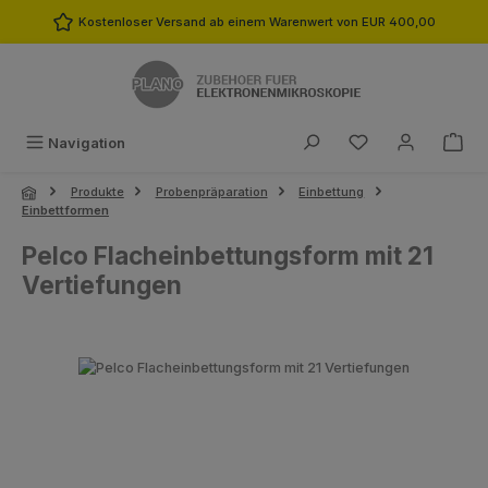
Zum Hauptinhalt springen
Kostenloser Versand ab einem Warenwert von EUR 400,00
Du hast 0 Produk
Navigation
Produkte
Probenpräparation
Einbettung
Einbettformen
Pelco Flacheinbettungsform mit 21
Vertiefungen
Bildergalerie überspringen