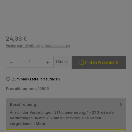
Regulärer Preis:
24,33 €
Preise exkl. MwSt. zzgl. Versandkosten
Produkt Anzahl: Gib den gewünschten Wert ein oder benutze die Schaltfläch
1 Stück
In den Warenkorb
Zum Merkzettel hinzufügen
Produktnummer:
10505
Beschreibung
Anzahl der Vertiefungen: 21 Nummerierung: 1 - 21 Größe der
Vertiefungen: 14 mm x 5 mm x 3 mm tief, eine Seiten
vorgetrimmt…
Mehr