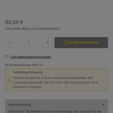
Regulärer Preis:
80,50 €
Preise exkl. MwSt. zzgl. Versandkosten
Produkt Anzahl: Gib den gewünschten Wert ein oder benutze die Schaltfläch
In den Warenkorb
Zum Merkzettel hinzufügen
Produktnummer:
891-63
Gefahrguthinweis
Hierbei handelt es sich um einen Gefahrgutartikel. Bei
Lieferung außerhalb der EU muss der Versand über eine
Spedition erfolgen.
Beschreibung
Celvaseal™ Dichtmittel ist eine Verbindung, die speziell für die