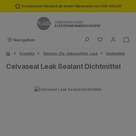
Zum Hauptinhalt springen
Kostenloser Versand ab einem Warenwert von EUR 400,00
Du hast 0 Produk
Navigation
Produkte
Wachse, Öle, Vakuumfette, Lack
Dichtmittel
Celvaseal Leak Sealant Dichtmittel
Bildergalerie überspringen