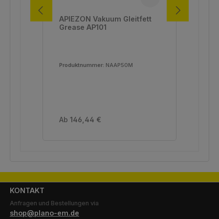
APIEZON Vakuum Gleitfett
AP
Grease AP101
Gre
Ty
Produktnummer:
NAAP50M
Pro
Var
Regulärer Preis:
Reg
Ab
146,44 €
28
KONTAKT
Anfragen und Bestellungen via
shop@plano-em.de