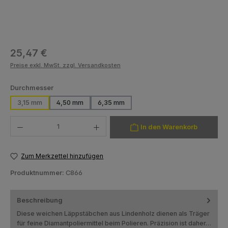
Regulärer Preis:
25,47 €
Preise exkl. MwSt. zzgl. Versandkosten
auswählen
Durchmesser
3,15 mm
4,50 mm
6,35 mm
Produkt Anzahl: Gib den gewünschten Wert ein oder benutze die Schaltfläch
In den Warenkorb
Zum Merkzettel hinzufügen
Produktnummer:
C866
Beschreibung
Diese weichen Läppstäbchen aus Lindenholz dienen als Träger
für feine Diamantpoliermittel beim Polieren. Präzision ist daher…