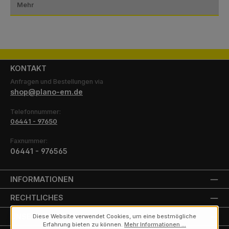
Mehr
KONTAKT
Anfragen und Bestellungen via
shop@plano-em.de
Telefonnummer:
06441 - 97650
Faxnummer:
06441 - 976565
INFORMATIONEN
RECHTLICHES
UNSERE PARTNER
Diese Website verwendet Cookies, um eine bestmögliche
Erfahrung bieten zu können.
Mehr Informationen ...