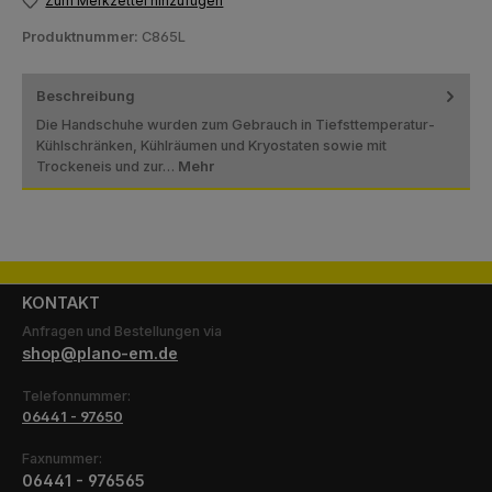
Zum Merkzettel hinzufügen
Produktnummer:
C865L
Beschreibung
Die Handschuhe wurden zum Gebrauch in Tiefsttemperatur-
Kühlschränken, Kühlräumen und Kryostaten sowie mit
Trockeneis und zur…
Mehr
KONTAKT
Anfragen und Bestellungen via
shop@plano-em.de
Telefonnummer:
06441 - 97650
Faxnummer:
06441 - 976565