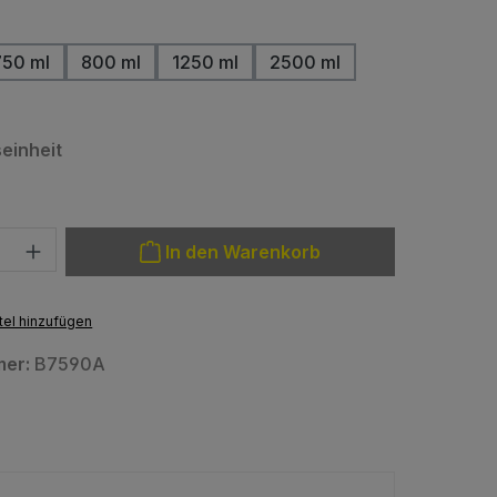
swählen
750 ml
800 ml
1250 ml
2500 ml
(Diese Option ist zurzeit nicht verfügbar.)
auswählen
einheit
: Gib den gewünschten Wert ein oder benutze die Schaltfläche
In den Warenkorb
el hinzufügen
mer:
B7590A