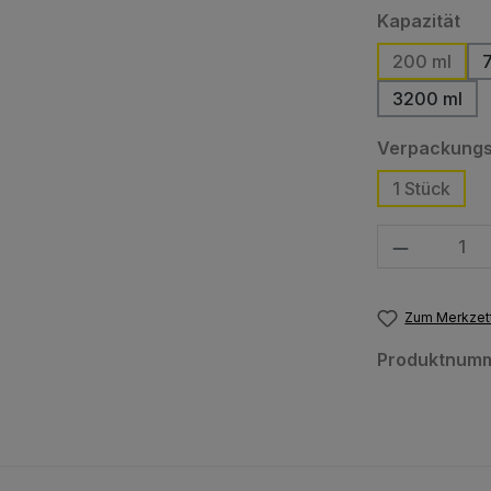
au
Kapazität
200 ml
3200 ml
Verpackungs
1 Stück
Produkt Anzahl
Zum Merkzett
Produktnum