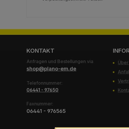
KONTAKT
INFO
Anfragen und Bestellungen via
Über
shop@plano-em.de
Anfa
Vertr
Telefonnummer:
06441 - 97650
Kont
Faxnummer:
06441 - 976565