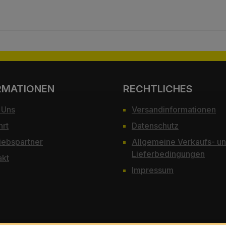
RMATIONEN
RECHTLICHES
 Uns
Versandinformationen
hrt
Datenschutz
iebspartner
Allgemeine Verkaufs- u
Lieferbedingungen
akt
Impressum