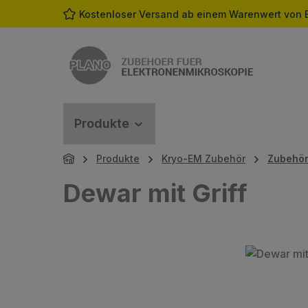
Kostenloser Versand ab einem Warenwert von 
m Hauptinhalt springen
Zur Suche springen
Zur Hauptnavigation springen
Produkte
Produkte
Kryo-EM Zubehör
Zubehö
Dewar mit Griff
Bildergalerie überspringen