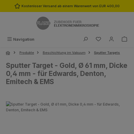
Zum Hauptinhalt springen
Kostenloser Versand ab einem Warenwert von EUR 400,00
Du hast 0 Produk
Navigation
Produkte
Beschichtung im Vakuum
Sputter Targets
Sputter Target - Gold, Ø 61 mm, Dicke
0,4 mm - für Edwards, Denton,
Emitech & EMS
Bildergalerie überspringen