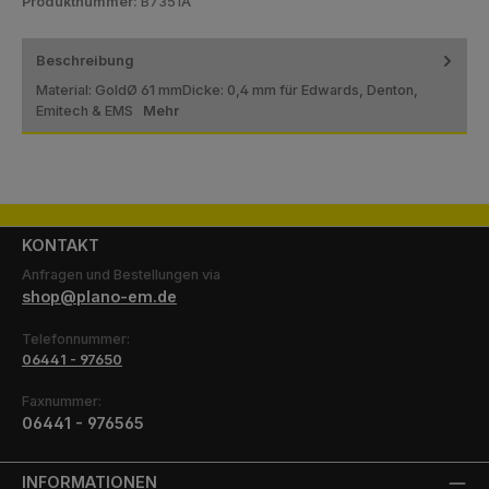
Produktnummer:
B7351A
Beschreibung
Material: GoldØ 61 mmDicke: 0,4 mm für Edwards, Denton,
Emitech & EMS
Mehr
KONTAKT
Anfragen und Bestellungen via
shop@plano-em.de
Telefonnummer:
06441 - 97650
Faxnummer:
06441 - 976565
INFORMATIONEN