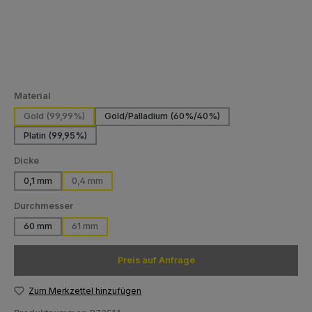
auswählen
Material
Gold (99,99%)
Gold/Palladium (60%/40%)
(Diese Option ist zurzeit nicht verfügba
Platin (99,95%)
(Diese Option ist zurzeit nicht verfügbar.)
auswählen
Dicke
0,1 mm
0,4 mm
auswählen
Durchmesser
60 mm
61 mm
(Diese Option ist zurzeit nicht verfügbar.)
Preis auf Anfrage
Zum Merkzettel hinzufügen