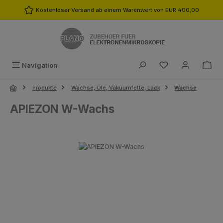
Zum Hauptinhalt springen
Kostenloser Versand ab einem Warenwert von EUR 400,00
Du hast 0 Produk
Navigation
Produkte
Wachse, Öle, Vakuumfette, Lack
Wachse
APIEZON W-Wachs
Bildergalerie überspringen