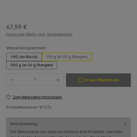
Regulärer Preis:
67,59 €
Preise exkl. MwSt. zzgl. Versandkosten
auswählen
Verpackungseinheit
1 KG (im Block)
100 g (in 20 g Stangen)
500 g (in 20 g Stangen)
Produkt Anzahl: Gib den gewünschten Wert ein oder benutze die Schaltfläch
In den Warenkorb
Zum Merkzettel hinzufügen
Produktnummer:
B7276
Beschreibung
Die Wachsserie von Apiezon umfasst drei Produkte, darunter