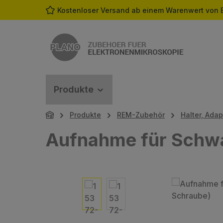
Kostenloser Versand ab einem Warenwert von 
m Hauptinhalt springen
Zur Suche springen
Zur Hauptnavigation springen
Produkte
Produkte
REM-Zubehör
Halter, Ada
Aufnahme für Schw
Bildergalerie überspringen