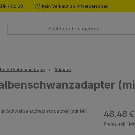
EUR 400,00
Kein Verkauf an Privatpersonen
pter & Probenmontage
Adapter
albenschwanzadapter (mi
Regulärer Prei
48,48 €
Preise exkl. M