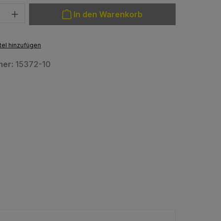
: Gib den gewünschten Wert ein oder benutze die Schaltfläche
In den Warenkorb
el hinzufügen
mer:
15372-10