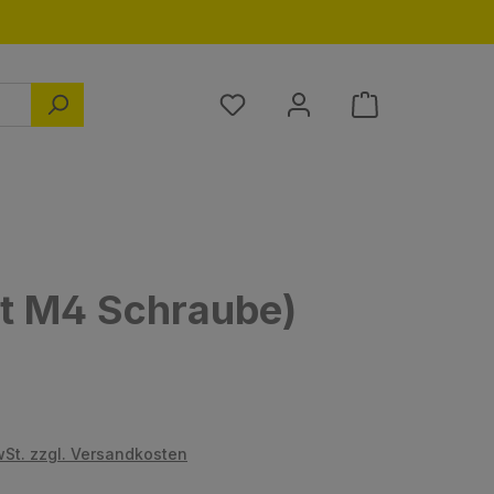
Du hast 0 Produkte auf dem M
t M4 Schraube)
s:
wSt. zzgl. Versandkosten