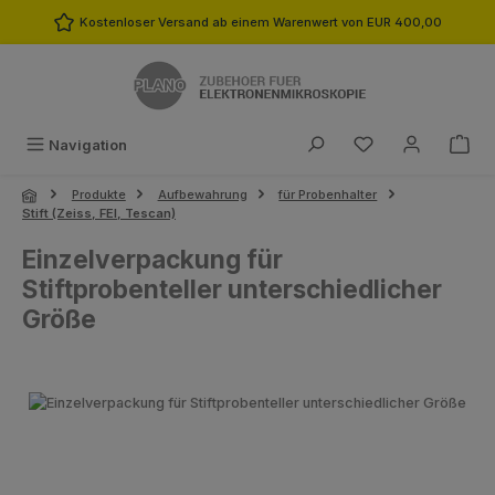
Zum Hauptinhalt springen
Kostenloser Versand ab einem Warenwert von EUR 400,00
Du hast 0 Produk
Navigation
Produkte
Aufbewahrung
für Probenhalter
Stift (Zeiss, FEI, Tescan)
Einzelverpackung für
Stiftprobenteller unterschiedlicher
Größe
Bildergalerie überspringen