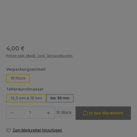
Regulärer Preis:
4,00 €
Preise exkl. MwSt. zzgl. Versandkosten
auswählen
Verpackungseinheit
10 Stück
auswählen
Tellerdurchmesser
12,5 mm & 18 mm
bis 38 mm
Produkt Anzahl: Gib den gewünschten Wert ein oder benutze die Schaltfläch
10 Stück
In den Warenkorb
Zum Merkzettel hinzufügen