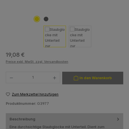
Regulärer Preis:
19,08 €
Preise exkl. MwSt. zzgl. Versandkosten
Produkt Anzahl: Gib den gewünschten Wert ein oder benutze die Schaltfläch
In den Warenkorb
Zum Merkzettel hinzufügen
Produktnummer:
G3977
Beschreibung
Eine durchsichtige Staubglocke mit Unterteil. Dient zum