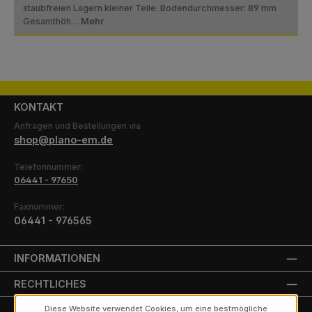
staubfreien Lagern kleiner Teile. Bodendurchmesser: 89 mm
Gesamthöh…
Mehr
KONTAKT
Anfragen und Bestellungen via
shop@plano-em.de
Telefonnummer:
06441 - 97650
Faxnummer:
06441 - 976565
INFORMATIONEN
RECHTLICHES
UNSERE PARTNER
Diese Website verwendet Cookies, um eine bestmögliche