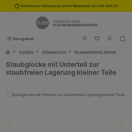
Zum Hauptinhalt springen
Kostenloser Versand ab einem Warenwert von EUR 400,00
Du hast 0 Produk
Navigation
Produkte
Aufbewahrung
für verschiedene Zwecke
Staubglocke mit Unterteil zur
staubfreien Lagerung kleiner Teile
Bildergalerie überspringen