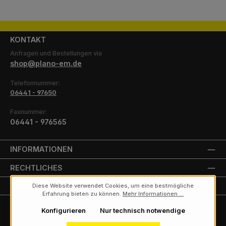
KONTAKT
Anfragen und Bestellungen via
shop@plano-em.de
Telefonnummer:
06441 - 97650
Faxnummer:
06441 - 976565
INFORMATIONEN
RECHTLICHES
UNSERE PARTNER
Diese Website verwendet Cookies, um eine bestmögliche
Erfahrung bieten zu können.
Mehr Informationen ...
Konfigurieren
Nur technisch notwendige
Alle Preise exkl. gesetzl. Mehrwertsteuer zzgl.
Versandkosten
und ggf.