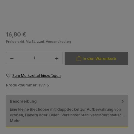
Regulärer Preis:
16,80 €
Preise exkl. MwSt. zzgl. Versandkosten
Produkt Anzahl: Gib den gewünschten Wert ein oder benutze die Schaltfläch
In den Warenkorb
Zum Merkzettel hinzufügen
Produktnummer:
139-5
Beschreibung
Eine kleine Blechdose mit Klappdeckel zur Aufbewahrung von
Proben, Haltern oder Teilen. Verzinnter Stahl verhindert statisc…
Mehr