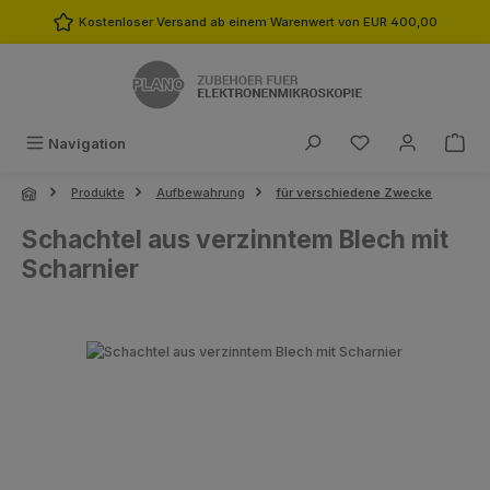
Zum Hauptinhalt springen
Kostenloser Versand ab einem Warenwert von EUR 400,00
Du hast 0 Produk
Navigation
Produkte
Aufbewahrung
für verschiedene Zwecke
Schachtel aus verzinntem Blech mit
Scharnier
Bildergalerie überspringen