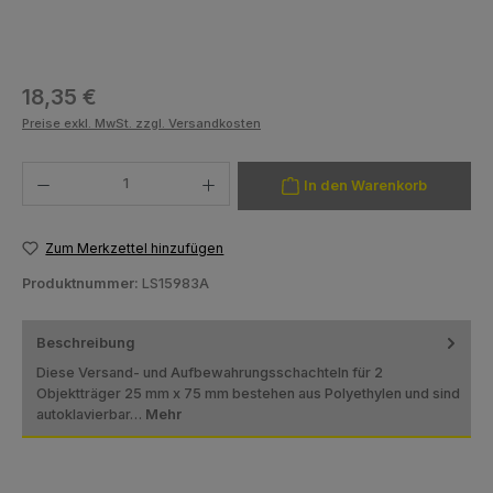
Regulärer Preis:
18,35 €
Preise exkl. MwSt. zzgl. Versandkosten
Produkt Anzahl: Gib den gewünschten Wert ein oder benutze die Schaltfläch
In den Warenkorb
Zum Merkzettel hinzufügen
Produktnummer:
LS15983A
Beschreibung
Diese Versand- und Aufbewahrungsschachteln für 2
Objektträger 25 mm x 75 mm bestehen aus Polyethylen und sind
autoklavierbar…
Mehr