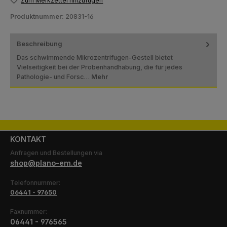
Zum Merkzettel hinzufügen
Produktnummer:
20831-16
Beschreibung
Das schwimmende Mikrozentrifugen-Gestell bietet
Vielseitigkeit bei der Probenhandhabung, die für jedes
Pathologie- und Forsc…
Mehr
KONTAKT
Anfragen und Bestellungen via
shop@plano-em.de
Telefonnummer:
06441 - 97650
Faxnummer:
06441 - 976565