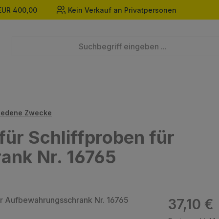
EUR 400,00
Kein Verkauf an Privatpersonen
hiedene Zwecke
ür Schliffproben für
ank Nr. 16765
Regulärer Prei
37,10 €