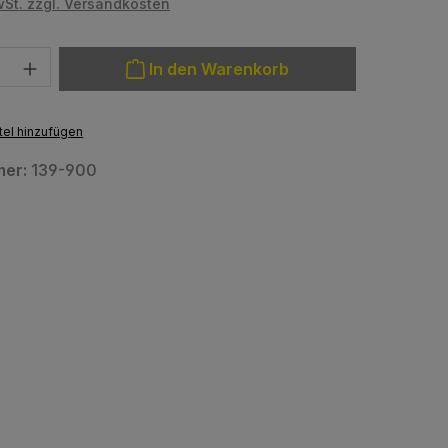
wSt. zzgl. Versandkosten
: Gib den gewünschten Wert ein oder benutze die Schaltfläche
In den Warenkorb
el hinzufügen
mer:
139-900