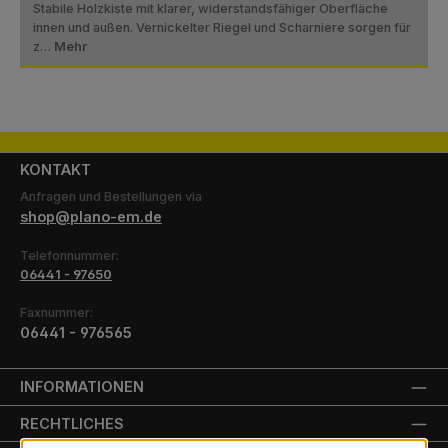
Stabile Holzkiste mit klarer, widerstandsfähiger Oberfläche
innen und außen. Vernickelter Riegel und Scharniere sorgen für
z…
Mehr
KONTAKT
Anfragen und Bestellungen via
shop@plano-em.de
Telefonnummer:
06441 - 97650
Faxnummer:
06441 - 976565
INFORMATIONEN
RECHTLICHES