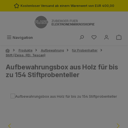
Zum Hauptinhalt springen
Kostenloser Versand ab einem Warenwert von EUR 400,00
Du hast 0 Produk
Navigation
Produkte
Aufbewahrung
für Probenhalter
Stift (Zeiss, FEI, Tescan)
Aufbewahrungsbox aus Holz für bis
zu 154 Stiftprobenteller
Bildergalerie überspringen