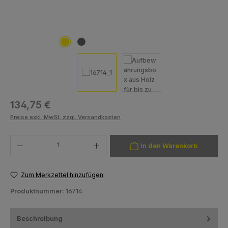
Regulärer Preis:
134,75 €
Preise exkl. MwSt. zzgl. Versandkosten
Produkt Anzahl: Gib den gewünschten Wert ein oder benutze die Schaltfläch
In den Warenkorb
Zum Merkzettel hinzufügen
Produktnummer:
16714
Beschreibung