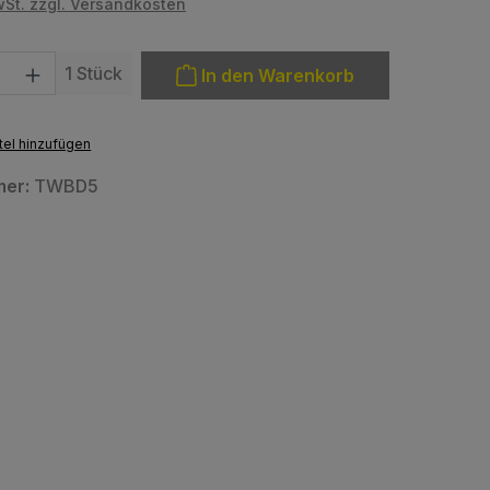
wSt. zzgl. Versandkosten
: Gib den gewünschten Wert ein oder benutze die Schaltfläche
1 Stück
In den Warenkorb
el hinzufügen
mer:
TWBD5