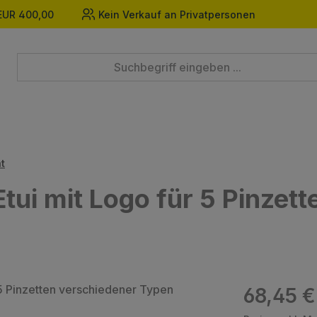
EUR 400,00
Kein Verkauf an Privatpersonen
t
tui mit Logo für 5 Pinzet
Regulärer Prei
68,45 €