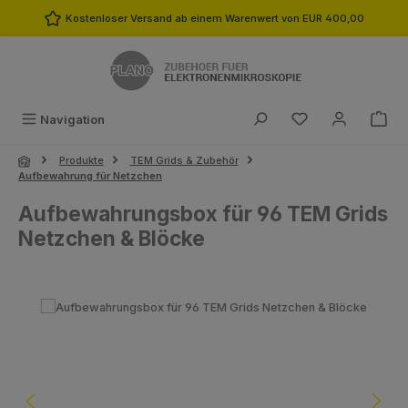
Zum Hauptinhalt springen
Kostenloser Versand ab einem Warenwert von EUR 400,00
Du hast 0 Produk
Navigation
Produkte
TEM Grids & Zubehör
Aufbewahrung für Netzchen
Aufbewahrungsbox für 96 TEM Grids
Netzchen & Blöcke
Bildergalerie überspringen