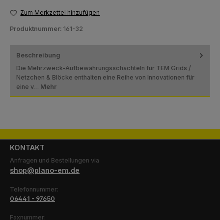
Zum Merkzettel hinzufügen
Produktnummer:
161-32
Beschreibung
Die Mehrzweck-Aufbewahrungsschachteln für TEM Grids /
Netzchen & Blöcke enthalten eine Reihe von Innovationen für
eine v…
Mehr
KONTAKT
Anfragen und Bestellungen via
shop@plano-em.de
Telefonnummer:
06441 - 97650
Faxnummer: