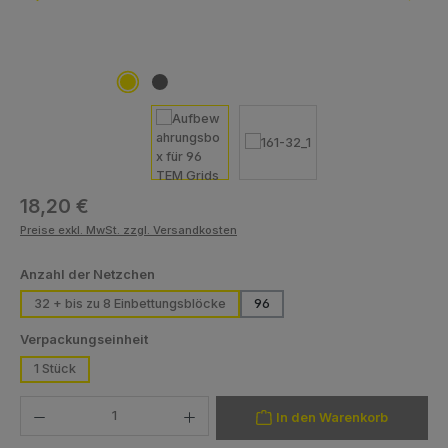
Regulärer Preis:
18,20 €
Preise exkl. MwSt. zzgl. Versandkosten
auswählen
Anzahl der Netzchen
32 + bis zu 8 Einbettungsblöcke
96
auswählen
Verpackungseinheit
1 Stück
Produkt Anzahl: Gib den gewünschten Wert ein oder benutze die Schaltfläch
In den Warenkorb