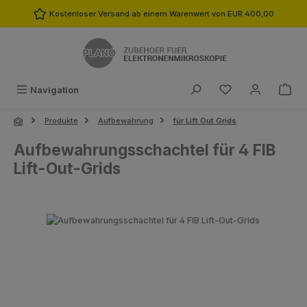
Zum Hauptinhalt springen
Kostenloser Versand ab einem Warenwert von EUR 400,00
Du hast 0 Produk
Navigation
Produkte
Aufbewahrung
für Lift Out Grids
Aufbewahrungsschachtel für 4 FIB
Lift-Out-Grids
Bildergalerie überspringen