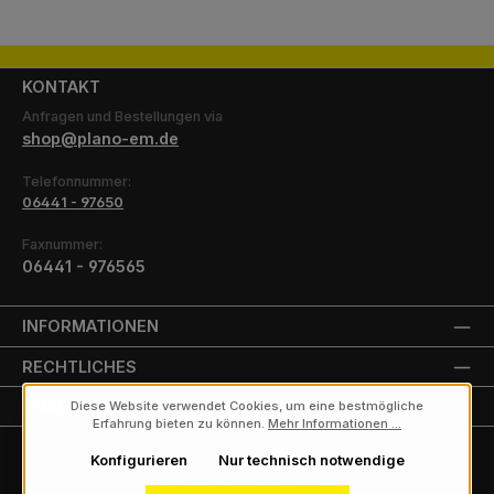
KONTAKT
Anfragen und Bestellungen via
shop@plano-em.de
Telefonnummer:
06441 - 97650
Faxnummer:
06441 - 976565
INFORMATIONEN
RECHTLICHES
UNSERE PARTNER
Diese Website verwendet Cookies, um eine bestmögliche
Erfahrung bieten zu können.
Mehr Informationen ...
Konfigurieren
Nur technisch notwendige
Alle Preise exkl. gesetzl. Mehrwertsteuer zzgl.
Versandkosten
und ggf.