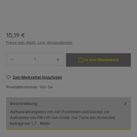
Regulärer Preis:
15,19 €
Preise exkl. MwSt. zzgl. Versandkosten
Produkt Anzahl: Gib den gewünschten Wert ein oder benutze die Schaltfläch
In den Warenkorb
Zum Merkzettel hinzufügen
Produktnummer:
160-54
Beschreibung
Aufbewahrungsbox mit vier Positionen und Deckel zur
Aufnahme von FIB Lift-Out-Grids. Die Tiefe der Schachtel
beträgt nur 1,7…
Mehr