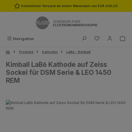
Zum Hauptinhalt springen
Kostenloser Versand ab einem Warenwert von EUR 400,00
Du hast 0 Produk
Navigation
Produkte
Kathoden
LaB6 - Kimball
Kimball LaB6 Kathode auf Zeiss
Sockel für DSM Serie & LEO 1450
REM
Bildergalerie überspringen