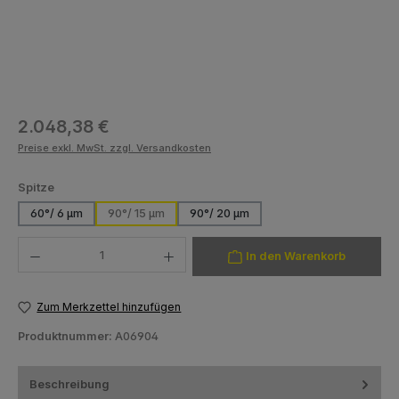
Regulärer Preis:
2.048,38 €
Preise exkl. MwSt. zzgl. Versandkosten
auswählen
Spitze
60°/ 6 µm
90°/ 15 µm
90°/ 20 µm
Produkt Anzahl: Gib den gewünschten Wert ein oder benutze die Schaltfläch
In den Warenkorb
Zum Merkzettel hinzufügen
Produktnummer:
A06904
Beschreibung