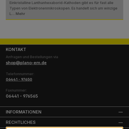
Einkristalline Lanthanhexaborid-Kathoden gibt es für fast alle
Typen von Elektronenmikroskopen. Es handelt sich um winzige
L…
Mehr
KONTAKT
Anfragen und Bestellungen via
shop@plano-em.de
Telefonnummer:
06441 - 97650
Faxnummer:
06441 - 976565
INFORMATIONEN
RECHTLICHES