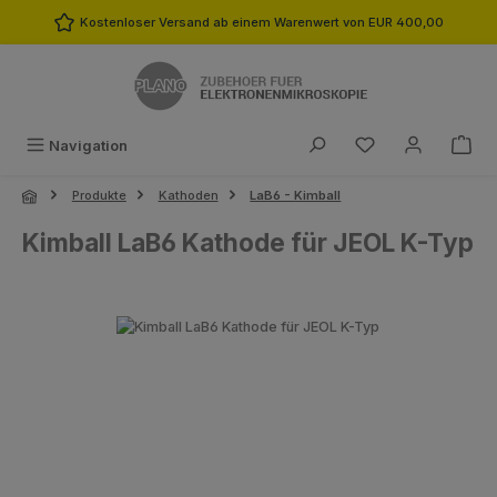
Zum Hauptinhalt springen
Kostenloser Versand ab einem Warenwert von EUR 400,00
Du hast 0 Produk
Navigation
Produkte
Kathoden
LaB6 - Kimball
Kimball LaB6 Kathode für JEOL K-Typ
Bildergalerie überspringen