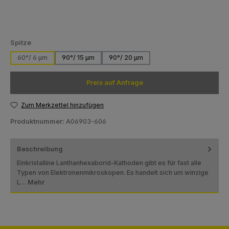
auswählen
Spitze
60°/ 6 µm
90°/ 15 µm
90°/ 20 µm
Preis auf Anfrage
Zum Merkzettel hinzufügen
Produktnummer:
A06903-606
Beschreibung
Einkristalline Lanthanhexaborid-Kathoden gibt es für fast alle
Typen von Elektronenmikroskopen. Es handelt sich um winzige
L…
Mehr