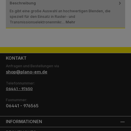
Beschreibung
Es gibt eine große Auswahl an hochwertigen Blenden, die
speziell für den Einsatz in Raster- und
Transmissionselektronenmikr…
Mehr
KONTAKT
Anfragen und Bestellungen via
shop@plano-em.de
Telefonnummer:
06441 - 97650
Faxnummer:
06441 - 976565
INFORMATIONEN