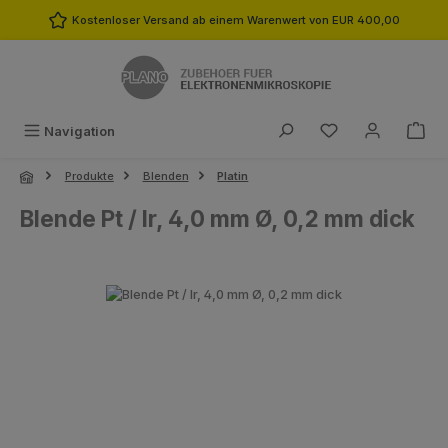
Zum Hauptinhalt springen
Kostenloser Versand ab einem Warenwert von EUR 400,00
Du hast 0 Produk
Navigation
Produkte
Blenden
Platin
Blende Pt / Ir, 4,0 mm Ø, 0,2 mm dick
Bildergalerie überspringen