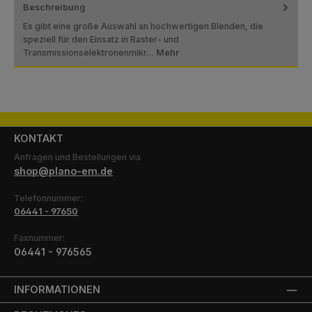
Beschreibung
Es gibt eine große Auswahl an hochwertigen Blenden, die
speziell für den Einsatz in Raster- und
Transmissionselektronenmikr…
Mehr
KONTAKT
Anfragen und Bestellungen via
shop@plano-em.de
Telefonnummer:
06441 - 97650
Faxnummer:
06441 - 976565
INFORMATIONEN