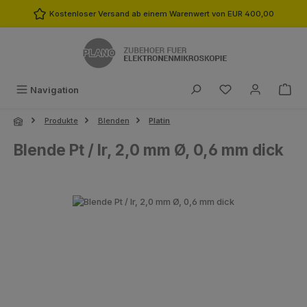
Zum Hauptinhalt springen
Kostenloser Versand ab einem Warenwert von EUR 400,00
Du hast 0 Produk
Navigation
Produkte
Blenden
Platin
Blende Pt / Ir, 2,0 mm Ø, 0,6 mm dick
Bildergalerie überspringen