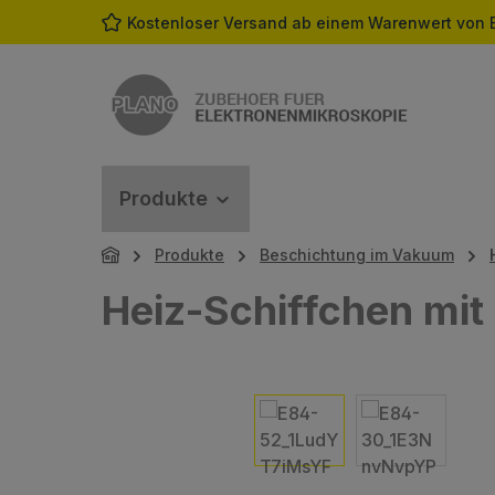
Kostenloser Versand ab einem Warenwert von 
m Hauptinhalt springen
Zur Suche springen
Zur Hauptnavigation springen
Produkte
Produkte
Beschichtung im Vakuum
Heiz-Schiffchen mit
Bildergalerie überspringen