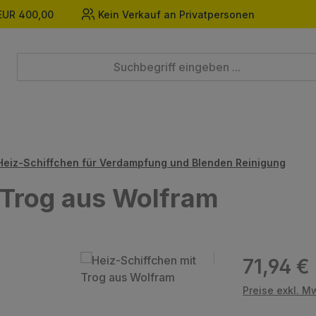
EUR 400,00
Kein Verkauf an Privatpersonen
Heiz-Schiffchen für Verdampfung und Blenden Reinigung
 Trog aus Wolfram
Regulärer Prei
71,94 €
Preise exkl. M