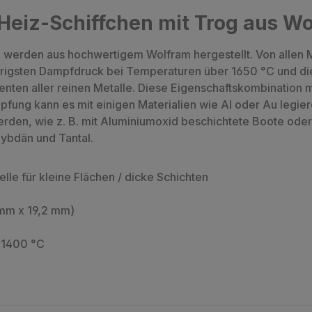
Heiz-Schiffchen mit Trog aus W
 werden aus hochwertigem Wolfram hergestellt. Von allen M
rigsten Dampfdruck bei Temperaturen über 1650 °C und die
ten aller reinen Metalle. Diese Eigenschaftskombination m
g kann es mit einigen Materialien wie Al oder Au legieren
en, wie z. B. mit Aluminiumoxid beschichtete Boote oder K
lybdän und Tantal.
le für kleine Flächen / dicke Schichten
mm x 19,2 mm)
r 1400 °C