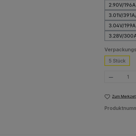
2.90V/196A
3.01V/391A
3.04V/199A
3.28V/300
Verpackungs
5 Stück
Produkt Anzahl
Zum Merkzett
Produktnum