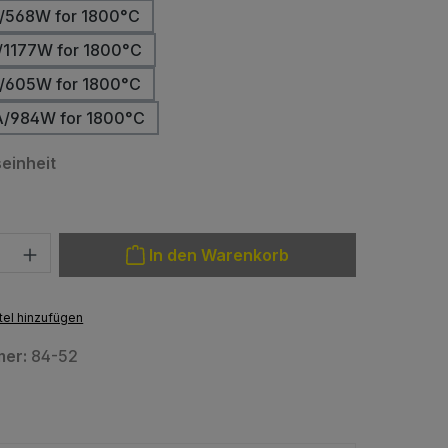
/568W for 1800°C
/1177W for 1800°C
/605W for 1800°C
A/984W for 1800°C
auswählen
einheit
: Gib den gewünschten Wert ein oder benutze die Schaltfläche
In den Warenkorb
el hinzufügen
mer:
84-52