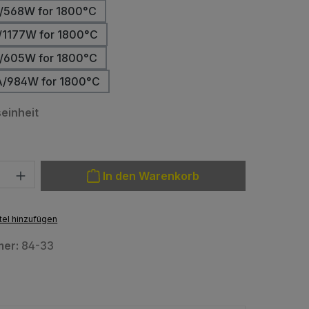
/568W for 1800°C
/1177W for 1800°C
/605W for 1800°C
A/984W for 1800°C
auswählen
einheit
: Gib den gewünschten Wert ein oder benutze die Schaltfläche
In den Warenkorb
el hinzufügen
mer:
84-33