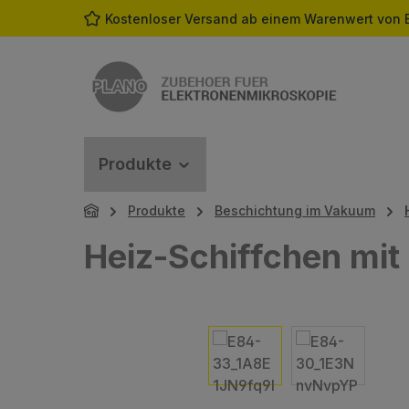
Kostenloser Versand ab einem Warenwert von 
m Hauptinhalt springen
Zur Suche springen
Zur Hauptnavigation springen
Produkte
Produkte
Beschichtung im Vakuum
Heiz-Schiffchen mit
Bildergalerie überspringen