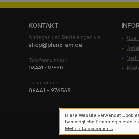
KONTAKT
INFO
Anfragen und Bestellungen via
Über
shop@plano-em.de
Anfa
Vertr
Telefonnummer:
06441 - 97650
Kont
Faxnummer:
06441 - 976565
Diese Website verwendet Cookies
bestmögliche Erfahrung bieten z
Alle Preise exkl. gesetzl. Mehr
Mehr Informationen ...
© 2026 Plan