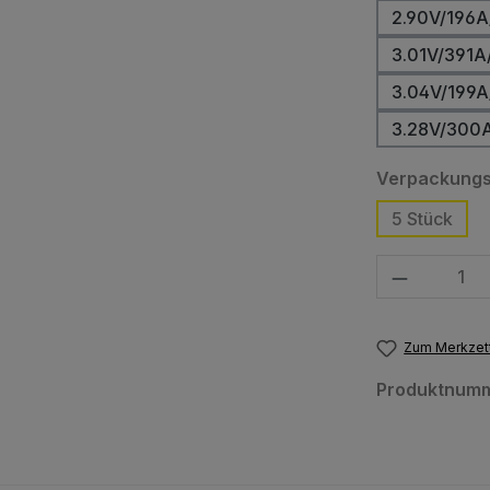
2.90V/196A
3.01V/391A
3.04V/199A
3.28V/300
Verpackungs
5 Stück
Produkt Anzahl
Zum Merkzett
Produktnum