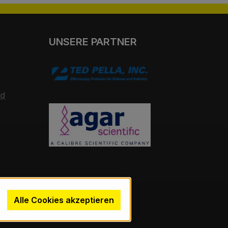
UNSERE PARTNER
nd
Alle Cookies akzeptieren
wenn nicht anders angegeben.
en. Theme by