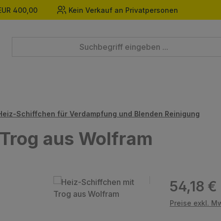
EUR 400,00
Kein Verkauf an Privatpersonen
Heiz-Schiffchen für Verdampfung und Blenden Reinigung
 Trog aus Wolfram
Regulärer Prei
54,18 €
Preise exkl. M