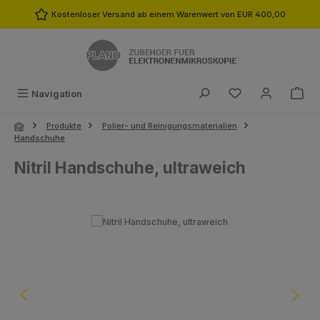
Zum Hauptinhalt springen
Kostenloser Versand ab einem Warenwert von EUR 400,00
Du hast 0 Produk
Navigation
Produkte
Polier- und Reinigungsmaterialien
Handschuhe
Nitril Handschuhe, ultraweich
Bildergalerie überspringen