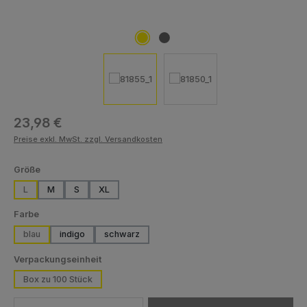
Regulärer Preis:
23,98 €
Preise exkl. MwSt. zzgl. Versandkosten
auswählen
Größe
L
M
S
XL
auswählen
Farbe
blau
indigo
schwarz
auswählen
Verpackungseinheit
Box zu 100 Stück
Produkt Anzahl: Gib den gewünschten Wert ein oder benutze die Schaltfläch