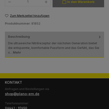
In den Warenkorb
Zum Merkzettel hinzufügen
Produktnummer:
81852
Beschreibung
Die ultraweiche Nitrilrezeptur der nächsten Generation bietet
die entspannte, komfortable Passform und das Gefühl, das Sie
v…
Mehr
KONTAKT
Anfragen und Bestellungen via
shop@plano-em.de
Telefonnummer:
06441 - 97650