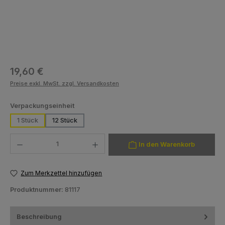
Regulärer Preis:
19,60 €
Preise exkl. MwSt. zzgl. Versandkosten
auswählen
Verpackungseinheit
1 Stück
12 Stück
Produkt Anzahl: Gib den gewünschten Wert ein oder benutze die Schaltfläch
In den Warenkorb
Zum Merkzettel hinzufügen
Produktnummer:
81117
Beschreibung