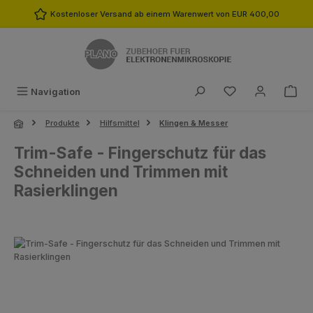
Zum Hauptinhalt springen
Kostenloser Versand ab einem Warenwert von EUR 400,00
Du hast 0 Produk
Navigation
Produkte
Hilfsmittel
Klingen & Messer
Trim-Safe - Fingerschutz für das
Schneiden und Trimmen mit
Rasierklingen
Bildergalerie überspringen