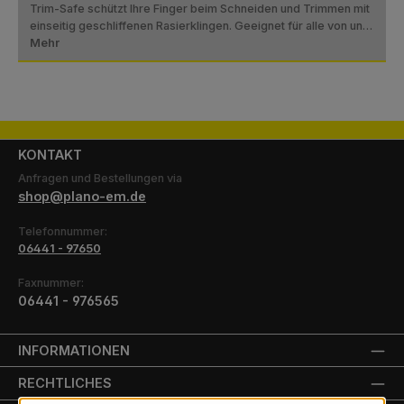
Trim-Safe schützt Ihre Finger beim Schneiden und Trimmen mit
einseitig geschliffenen Rasierklingen. Geeignet für alle von un…
Mehr
KONTAKT
Anfragen und Bestellungen via
shop@plano-em.de
Telefonnummer:
06441 - 97650
Faxnummer:
06441 - 976565
INFORMATIONEN
RECHTLICHES