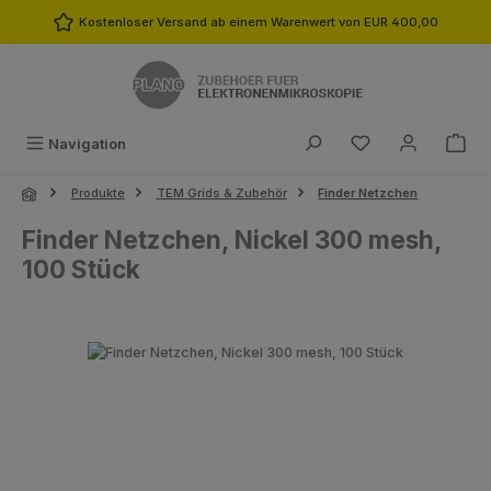
Zum Hauptinhalt springen
Kostenloser Versand ab einem Warenwert von EUR 400,00
Du hast 0 Produk
Navigation
Produkte
TEM Grids & Zubehör
Finder Netzchen
Finder Netzchen, Nickel 300 mesh,
100 Stück
Bildergalerie überspringen