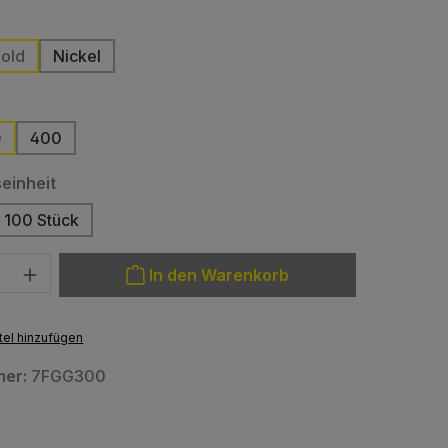
ählen
old
Nickel
tion ist zurzeit nicht verfügbar.)
(Diese Option ist zurzeit nicht verfügbar.)
len
0
400
auswählen
einheit
100 Stück
(Diese Option ist zurzeit nicht verfügbar.)
: Gib den gewünschten Wert ein oder benutze die Schaltfläche
In den Warenkorb
el hinzufügen
mer:
7FGG300