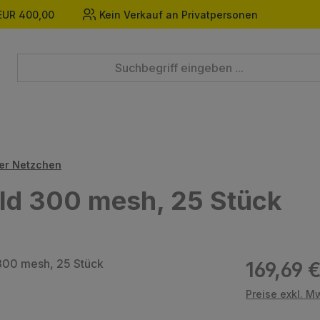
EUR 400,00
Kein Verkauf an Privatpersonen
er Netzchen
old 300 mesh, 25 Stück
Regulärer Prei
169,69 
Preise exkl. M