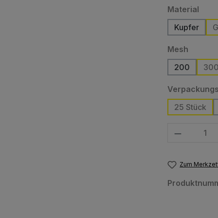
ausw
Material
Kupfer
G
(Diese Op
auswäh
Mesh
200
30
Verpackungs
25 Stück
Produkt Anzahl
Zum Merkzett
Produktnum