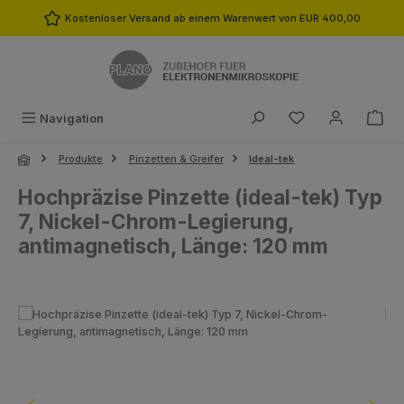
Zum Hauptinhalt springen
Kostenloser Versand ab einem Warenwert von EUR 400,00
Du hast 0 Produk
Navigation
Produkte
Pinzetten & Greifer
Ideal-tek
Hochpräzise Pinzette (ideal-tek) Typ
7, Nickel-Chrom-Legierung,
antimagnetisch, Länge: 120 mm
Bildergalerie überspringen