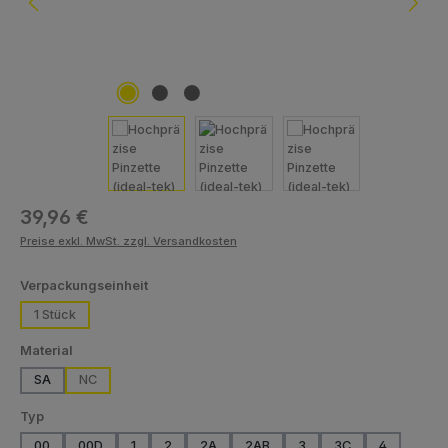
Regulärer Preis:
39,96 €
Preise exkl. MwSt. zzgl. Versandkosten
auswählen
Verpackungseinheit
1 Stück
auswählen
Material
SA
NC
auswählen
Typ
00
00D
1
2
2A
2AB
3
3C
4