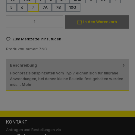
(Diese Option ist zurzeit nicht verfügbar.)
(Diese Option ist zurzeit nicht verfügbar.)
(Diese Option ist zurzeit nicht verfügbar.)
(Diese Option ist zurzeit nicht verf
5
6
7
7A
7B
10G
(Diese Option ist zurzeit nicht verfügbar.)
(Diese Option ist zurzeit nicht verfügbar.)
(Diese Option ist zurzeit nicht verfügbar.)
(Diese Option ist zurzeit nicht verfügb
Produkt Anzahl: Gib den gewünschten Wert ein oder benutze die Schaltfläch
In den Warenkorb
Zum Merkzettel hinzufügen
Produktnummer:
7.NC
Beschreibung
Hochpräzisionspinzetten vom Typ 7 eignen sich für filigrane
Anwendungen, bei denen kleine Bauteile fest gehalten werden
müs…
Mehr
KONTAKT
Anfragen und Bestellungen via