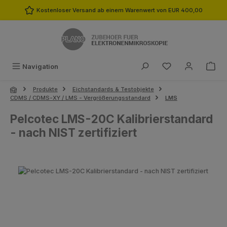
Zum Hauptinhalt springen
Kostenloser Versand ab einem Warenwert von EUR 400,00
Du hast 0 Produk
Navigation
Produkte
Eichstandards & Testobjekte
CDMS / CDMS-XY / LMS - Vergrößerungsstandard
LMS
Pelcotec LMS-20C Kalibrierstandard
- nach NIST zertifiziert
Bildergalerie überspringen