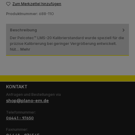
Zum Merkzettel hinzufügen
Produktnummer:
688-11O
Beschreibung
Der Pelcotec™ LMS-20 Kalibrierstandard wurde speziell für die
präzise Kalibrierung bei geringer Vergrößerung entwickelt.
Nüt…
Mehr
KONTAKT
Anfragen und Bestellungen via
shop@plano-em.de
Telefonnummer:
06441 - 97650
Faxnummer: