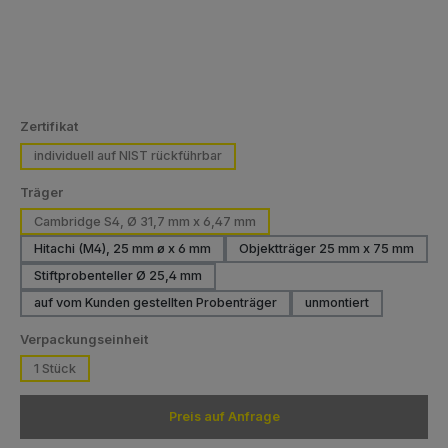
auswählen
Zertifikat
individuell auf NIST rückführbar
auswählen
Träger
Cambridge S4, Ø 31,7 mm x 6,47 mm
Hitachi (M4), 25 mm ø x 6 mm
Objektträger 25 mm x 75 mm
(Diese Option ist zurze
Stiftprobenteller Ø 25,4 mm
auf vom Kunden gestellten Probenträger
unmontiert
auswählen
Verpackungseinheit
1 Stück
Preis auf Anfrage