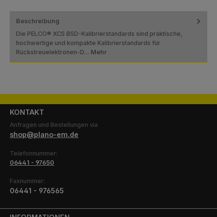
Beschreibung
Die PELCO® XCS BSD-Kalibrierstandards sind praktische,
hochwertige und kompakte Kalibrierstandards für
Rückstreuelektronen-D…
Mehr
KONTAKT
Anfragen und Bestellungen via
shop@plano-em.de
Telefonnummer:
06441 - 97650
Faxnummer:
06441 - 976565