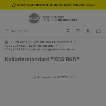
Zum Hauptinhalt springen
Kostenloser Versand ab einem Warenwert von EUR 400,00
Du hast 0 Produk
Navigation
Produkte
Eichstandards & Testobjekte
XCS / EDS / BSD - Kalibrierstandards
XCS / EDS / BSD Standards ( Ausgewählte Standards )
Kalibrierstandard "XCS BSD"
Bildergalerie überspringen