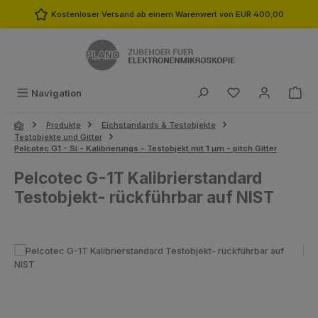
Zum Hauptinhalt springen
Kostenloser Versand ab einem Warenwert von EUR 400,00
Du hast 0 Produk
Navigation
Produkte
Eichstandards & Testobjekte
Testobjekte und Gitter
Pelcotec G1 - Si - Kalibrierungs - Testobjekt mit 1 µm - pitch Gitter
Pelcotec G-1T Kalibrierstandard
Testobjekt- rückführbar auf NIST
Bildergalerie überspringen