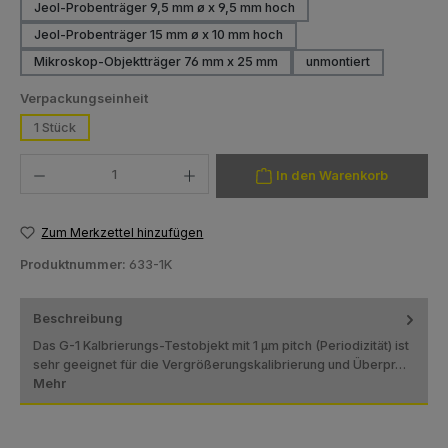
Jeol-Probenträger 9,5 mm ø x 9,5 mm hoch
Jeol-Probenträger 15 mm ø x 10 mm hoch
Mikroskop-Objektträger 76 mm x 25 mm
unmontiert
auswählen
Verpackungseinheit
1 Stück
Produkt Anzahl: Gib den gewünschten Wert ein oder benutze die Schaltfläch
In den Warenkorb
Zum Merkzettel hinzufügen
Produktnummer:
633-1K
Beschreibung
Das G-1 Kalbrierungs-Testobjekt mit 1 µm pitch (Periodizität) ist
sehr geeignet für die Vergrößerungskalibrierung und Überpr…
Mehr