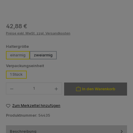
Regulärer Preis:
42,88 €
Preise exkl. MwSt. zzgl. Versandkosten
auswählen
Haltergröße
einarmig
zweiarmig
auswählen
Verpackungseinheit
1 Stück
Produkt Anzahl: Gib den gewünschten Wert ein oder benutze die Schaltfläch
In den Warenkorb
Zum Merkzettel hinzufügen
Produktnummer:
54435
Beschreibung