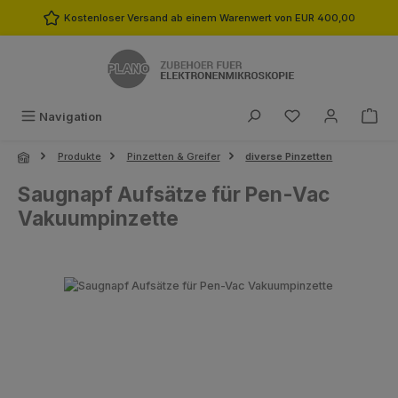
Zum Hauptinhalt springen
Kostenloser Versand ab einem Warenwert von EUR 400,00
Du hast 0 Produk
Navigation
Produkte
Pinzetten & Greifer
diverse Pinzetten
Saugnapf Aufsätze für Pen-Vac
Vakuumpinzette
Bildergalerie überspringen