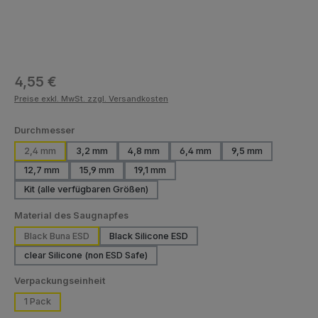
Regulärer Preis:
4,55 €
Preise exkl. MwSt. zzgl. Versandkosten
auswählen
Durchmesser
2,4 mm
3,2 mm
4,8 mm
6,4 mm
9,5 mm
12,7 mm
15,9 mm
19,1 mm
Kit (alle verfügbaren Größen)
auswählen
Material des Saugnapfes
Black Buna ESD
Black Silicone ESD
(Diese Option ist zurzeit nicht verfügbar.)
clear Silicone (non ESD Safe)
auswählen
Verpackungseinheit
1 Pack