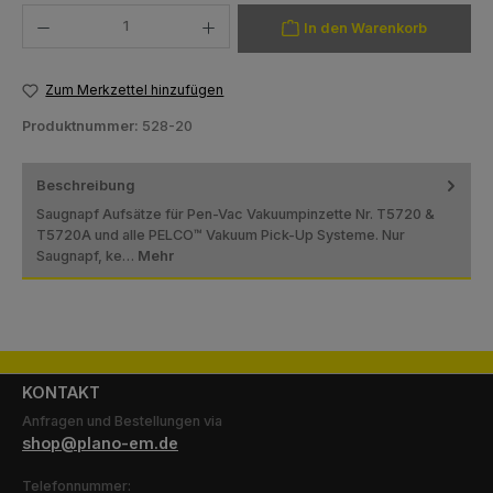
Produkt Anzahl: Gib den gewünschten Wert ein oder benutze die Schaltfläch
In den Warenkorb
Zum Merkzettel hinzufügen
Produktnummer:
528-20
Beschreibung
Saugnapf Aufsätze für Pen-Vac Vakuumpinzette Nr. T5720 &
T5720A und alle PELCO™ Vakuum Pick-Up Systeme. Nur
Saugnapf, ke…
Mehr
KONTAKT
Anfragen und Bestellungen via
shop@plano-em.de
Telefonnummer: