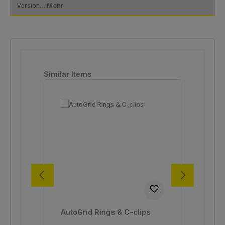
Version…
Mehr
Produktgalerie überspringen
Similar Items
AutoGrid Rings & C-clips
Cli