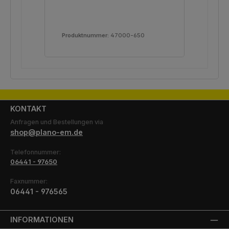
Produktnummer:
47000-650
Pro
KONTAKT
Anfragen und Bestellungen via
shop@plano-em.de
Telefonnummer:
06441 - 97650
Faxnummer:
06441 - 976565
INFORMATIONEN