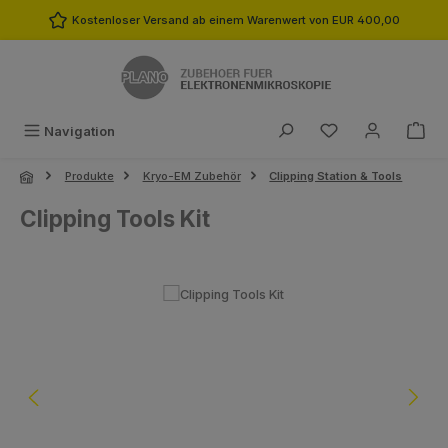
Zum Hauptinhalt springen
Kostenloser Versand ab einem Warenwert von EUR 400,00
Du hast 0 Produk
Navigation
Produkte
Kryo-EM Zubehör
Clipping Station & Tools
Clipping Tools Kit
Bildergalerie überspringen