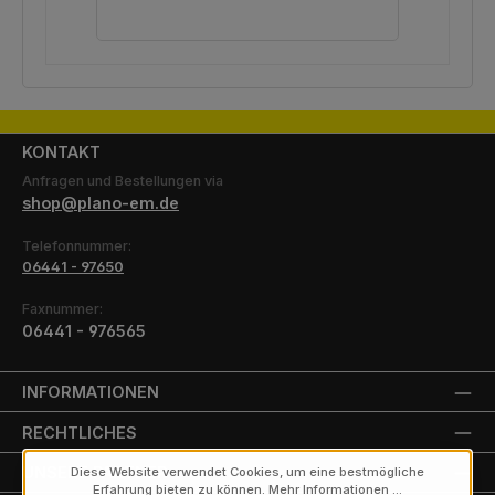
KONTAKT
Anfragen und Bestellungen via
shop@plano-em.de
Telefonnummer:
06441 - 97650
Faxnummer:
06441 - 976565
INFORMATIONEN
RECHTLICHES
UNSERE PARTNER
Diese Website verwendet Cookies, um eine bestmögliche
Erfahrung bieten zu können.
Mehr Informationen ...