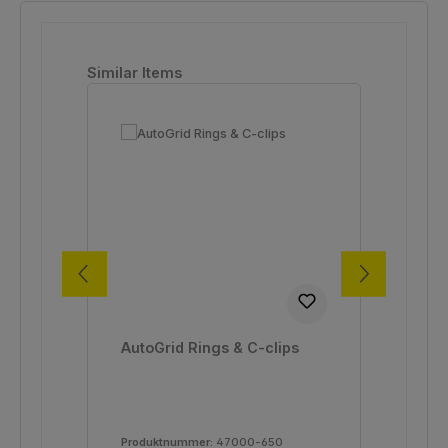
Produktgalerie überspringen
Similar Items
AutoGrid Rings & C-clips
Cli
Produktnummer:
47000-650
Pro