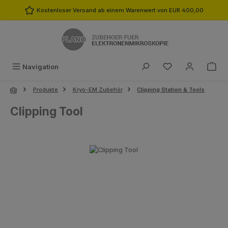
Zum Hauptinhalt springen
Kostenloser Versand ab einem Warenwert von EUR 400,00
Du hast 0 Produk
Navigation
Produkte
Kryo-EM Zubehör
Clipping Station & Tools
Clipping Tool
Bildergalerie überspringen