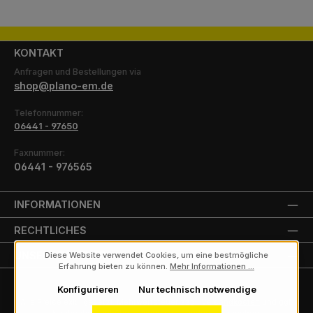
KONTAKT
Anfragen und Bestellungen via
shop@plano-em.de
Telefonnummer:
06441 - 97650
Faxnummer:
06441 - 976565
INFORMATIONEN
RECHTLICHES
UNSERE PARTNER
Diese Website verwendet Cookies, um eine bestmögliche
Erfahrung bieten zu können.
Mehr Informationen ...
Konfigurieren
Nur technisch notwendige
Alle Preise exkl. gesetzl. Mehrwertsteuer zzgl.
Versandkosten
und ggf.