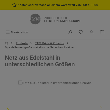
Zum Hauptinhalt springen
Kostenloser Versand ab einem Warenwert von EUR 400,00
Du hast 0 Produk
Navigation
Produkte
TEM Grids & Zubehör
Spezielle und große metallische Netzchen / Netze
Netz aus Edelstahl in
unterschiedlichen Größen
Bildergalerie überspringen