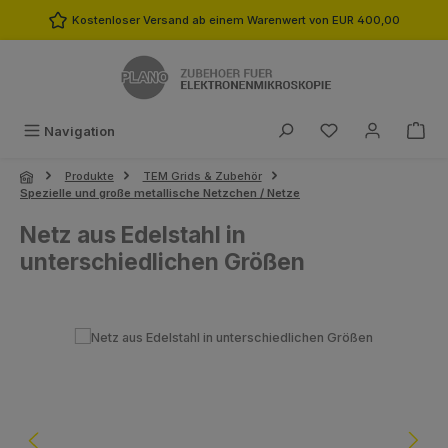
Zum Hauptinhalt springen
Kostenloser Versand ab einem Warenwert von EUR 400,00
Du hast 0 Produk
Navigation
Produkte
TEM Grids & Zubehör
Spezielle und große metallische Netzchen / Netze
Netz aus Edelstahl in
unterschiedlichen Größen
Bildergalerie überspringen