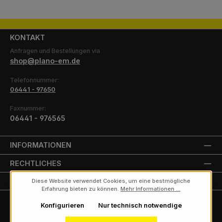
KONTAKT
Anfragen und Bestellungen via
shop@plano-em.de
Telefonnummer:
06441 - 97650
Faxnummer:
06441 - 976565
INFORMATIONEN
RECHTLICHES
UNSERE PARTNER
Diese Website verwendet Cookies, um eine bestmögliche
Erfahrung bieten zu können.
Mehr Informationen ...
Konfigurieren
Nur technisch notwendige
Alle Preise exkl. gesetzl. Mehrwertsteuer zzgl.
Versandkosten
und ggf.