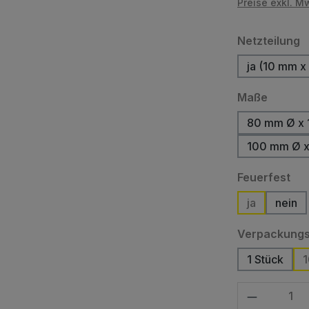
Preise exkl. M
a
Netzteilung
ja (10 mm x
(D
auswäh
Maße
80 mm Ø x 
100 mm Ø x
au
Feuerfest
ja
nein
(Dies
Verpackungs
1 Stück
1
(Diese Op
Produkt Anzahl