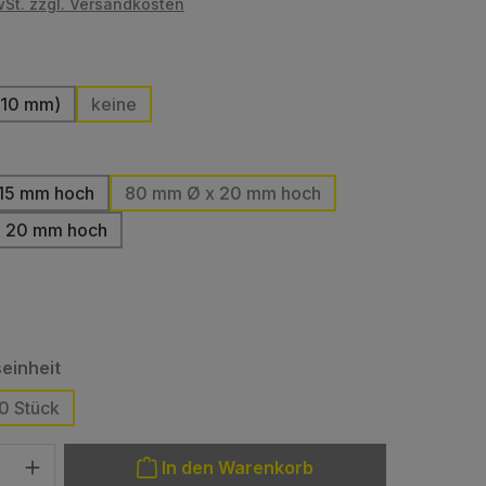
wSt. zzgl. Versandkosten
uswählen
 10 mm)
keine
iese Option ist zurzeit nicht verfügbar.)
len
15 mm hoch
80 mm Ø x 20 mm hoch
(Diese Option ist zurzeit nicht verfügbar.)
 20 mm hoch
(Diese Option ist zurzeit nicht verfügbar.)
swählen
e Option ist zurzeit nicht verfügbar.)
auswählen
einheit
0 Stück
tion ist zurzeit nicht verfügbar.)
: Gib den gewünschten Wert ein oder benutze die Schaltfläche
In den Warenkorb