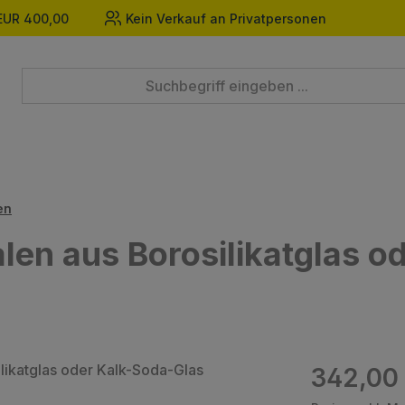
EUR 400,00
Kein Verkauf an Privatpersonen
en
len aus Borosilikatglas o
Regulärer Prei
342,00