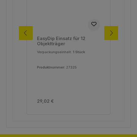
EasyDip Einsatz für 12
Alu
Objektträger
Ea
Verpackungseinheit:
1 Stück
Ver
Produktnummer:
27325
Pro
Regulärer Preis:
Reg
29,02 €
173