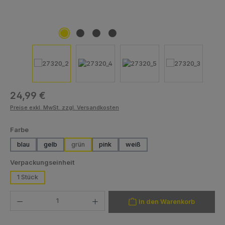
Regulärer Preis:
24,99 €
Preise exkl. MwSt. zzgl. Versandkosten
auswählen
Farbe
blau
gelb
grün
pink
weiß
auswählen
Verpackungseinheit
1 Stück
Produkt Anzahl: Gib den gewünschten Wert ein oder benutze die Schaltfläch
In den Warenkorb