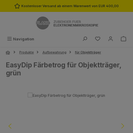
Zum Hauptinhalt springen
Kostenloser Versand ab einem Warenwert von EUR 400,00
Du hast 0 Produk
Navigation
Produkte
Aufbewahrung
für Objektträger
EasyDip Färbetrog für Objektträger,
grün
Bildergalerie überspringen