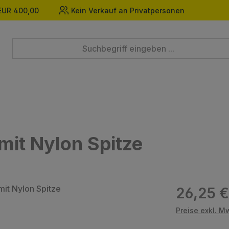
EUR 400,00
Kein Verkauf an Privatpersonen
mit Nylon Spitze
Regulärer Prei
26,25 €
Preise exkl. M