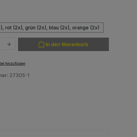
hlen
, rot (2x), grün (2x), blau (2x), orange (2x)
: Gib den gewünschten Wert ein oder benutze die Schaltfläche
In den Warenkorb
el hinzufügen
mer:
27305-1