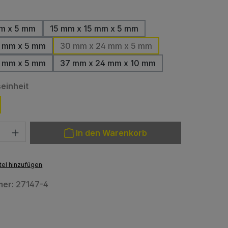
hlen
m x 5 mm
15 mm x 15 mm x 5 mm
 mm x 5 mm
30 mm x 24 mm x 5 mm
 mm x 5 mm
37 mm x 24 mm x 10 mm
auswählen
einheit
: Gib den gewünschten Wert ein oder benutze die Schaltfläche
In den Warenkorb
el hinzufügen
mer:
27147-4