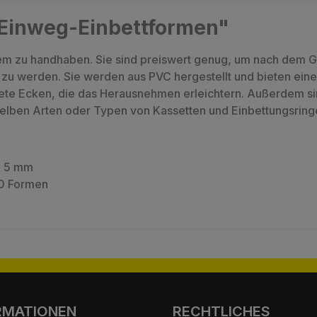
"Einweg-Einbettformen"
em zu handhaben. Sie sind preiswert genug, um nach dem
zu werden. Sie werden aus PVC hergestellt und bieten ei
ete Ecken, die das Herausnehmen erleichtern. Außerdem si
nselben Arten oder Typen von Kassetten und Einbettungsri
x 5 mm
00 Formen
RMATIONEN
RECHTLICHES