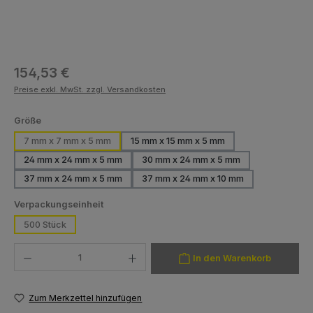
Regulärer Preis:
154,53 €
Preise exkl. MwSt. zzgl. Versandkosten
auswählen
Größe
7 mm x 7 mm x 5 mm
15 mm x 15 mm x 5 mm
24 mm x 24 mm x 5 mm
30 mm x 24 mm x 5 mm
37 mm x 24 mm x 5 mm
37 mm x 24 mm x 10 mm
auswählen
Verpackungseinheit
500 Stück
Produkt Anzahl: Gib den gewünschten Wert ein oder benutze die Schaltfläch
In den Warenkorb
Zum Merkzettel hinzufügen