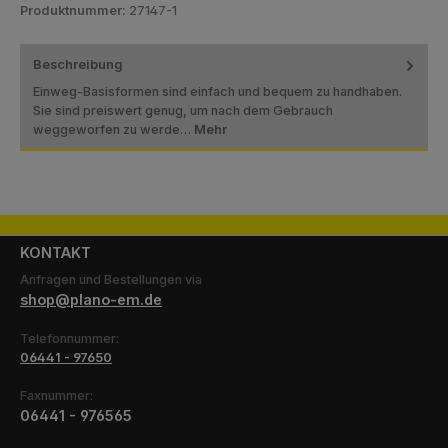
Produktnummer:
27147-1
Beschreibung
Einweg-Basisformen sind einfach und bequem zu handhaben.
Sie sind preiswert genug, um nach dem Gebrauch
weggeworfen zu werde…
Mehr
KONTAKT
Anfragen und Bestellungen via
shop@plano-em.de
Telefonnummer:
06441 - 97650
Faxnummer:
06441 - 976565