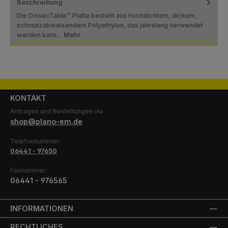
Beschreibung
Die DissecTable™ Platte besteht aus hochdichtem, dickem,
schmutzabweisendem Polyethylen, das jahrelang verwendet
werden kann…
Mehr
KONTAKT
Anfragen und Bestellungen via
shop@plano-em.de
Telefonnummer:
06441 - 97650
Faxnummer:
06441 - 976565
INFORMATIONEN
RECHTLICHES