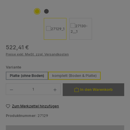
Regulärer Preis:
522,41 €
Preise exkl. MwSt. zzgl. Versandkosten
auswählen
Variante
Platte (ohne Boden)
komplett (Boden & Platte)
Produkt Anzahl: Gib den gewünschten Wert ein oder benutze die Schaltfläch
In den Warenkorb
Zum Merkzettel hinzufügen
Produktnummer:
27129