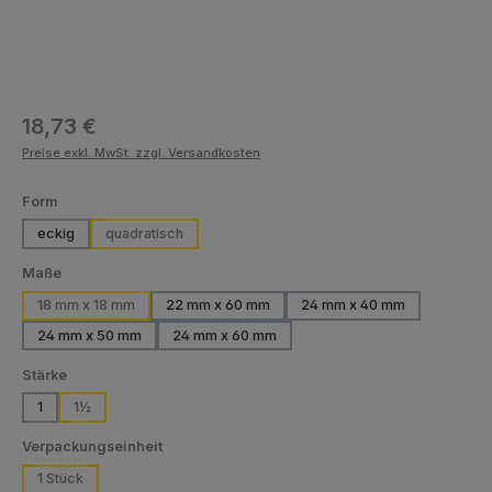
Regulärer Preis:
18,73 €
Preise exkl. MwSt. zzgl. Versandkosten
auswählen
Form
eckig
quadratisch
(Diese Option ist zurzeit nicht verfügbar.)
auswählen
Maße
18 mm x 18 mm
22 mm x 60 mm
24 mm x 40 mm
(Diese Option ist zurzeit nicht verfügbar.)
(Diese Option ist zurzei
24 mm x 50 mm
24 mm x 60 mm
(Diese Option ist zurzeit nicht verfügbar.)
(Diese Option ist zurzeit nicht verfügbar.)
auswählen
Stärke
1
1½
(Diese Option ist zurzeit nicht verfügbar.)
auswählen
Verpackungseinheit
1 Stück