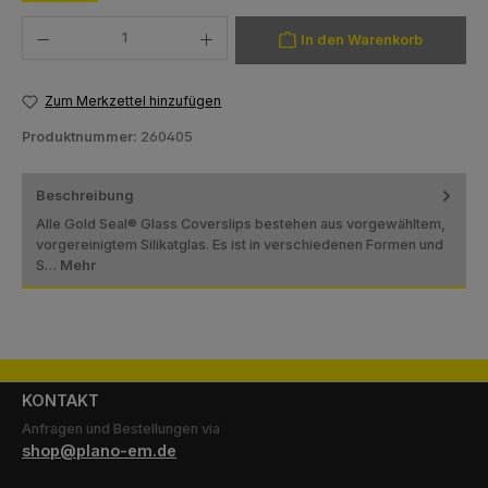
Produkt Anzahl: Gib den gewünschten Wert ein oder benutze die Schaltfläch
In den Warenkorb
Zum Merkzettel hinzufügen
Produktnummer:
260405
Beschreibung
Alle Gold Seal® Glass Coverslips bestehen aus vorgewähltem,
vorgereinigtem Silikatglas. Es ist in verschiedenen Formen und
S…
Mehr
KONTAKT
Anfragen und Bestellungen via
shop@plano-em.de