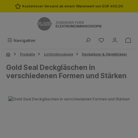
Zum Hauptinhalt springen
Kostenloser Versand ab einem Warenwert von EUR 400,00
Du hast 0 Produk
Navigation
Produkte
Lichtmikroskopie
Deckgläser & Objektträger
Gold Seal Deckgläschen in
verschiedenen Formen und Stärken
Bildergalerie überspringen