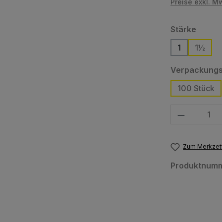
Preise exkl. M
auswä
Stärke
1
1½
Verpackungs
100 Stück
Produkt Anzahl
Zum Merkzett
Produktnum