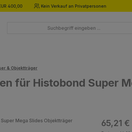
EUR 400,00
Kein Verkauf an Privatpersonen
er & Objektträger
en für Histobond Super M
Regulärer Prei
65,21 €