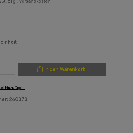
wSt. zzgl. Versandkosten
hlen
auswählen
einheit
: Gib den gewünschten Wert ein oder benutze die Schaltfläche
In den Warenkorb
el hinzufügen
mer:
260378