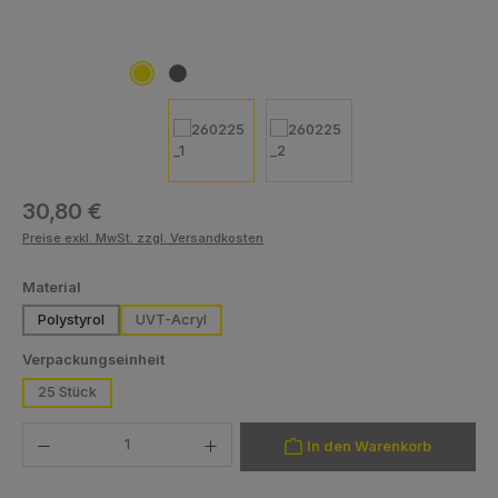
Regulärer Preis:
30,80 €
Preise exkl. MwSt. zzgl. Versandkosten
auswählen
Material
Polystyrol
UVT-Acryl
auswählen
Verpackungseinheit
25 Stück
Produkt Anzahl: Gib den gewünschten Wert ein oder benutze die Schaltfläch
In den Warenkorb