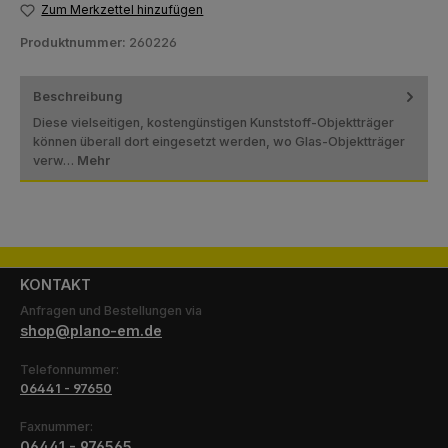
Zum Merkzettel hinzufügen
Produktnummer:
260226
Beschreibung
Diese vielseitigen, kostengünstigen Kunststoff-Objektträger
können überall dort eingesetzt werden, wo Glas-Objektträger
verw…
Mehr
KONTAKT
Anfragen und Bestellungen via
shop@plano-em.de
Telefonnummer:
06441 - 97650
Faxnummer:
06441 - 976565