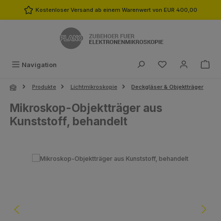
Zum Hauptinhalt springen
Kostenloser Versand ab einem Warenwert von EUR 400,00
Du hast 0 Produk
Navigation
Produkte
Lichtmikroskopie
Deckgläser & Objektträger
Mikroskop-Objektträger aus
Kunststoff, behandelt
Bildergalerie überspringen