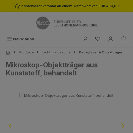
Zum Hauptinhalt springen
Kostenloser Versand ab einem Warenwert von EUR 400,00
Du hast 0 Produk
Navigation
Produkte
Lichtmikroskopie
Deckgläser & Objektträger
Mikroskop-Objektträger aus
Kunststoff, behandelt
Bildergalerie überspringen