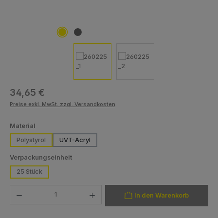
Regulärer Preis:
34,65 €
Preise exkl. MwSt. zzgl. Versandkosten
auswählen
Material
Polystyrol
UVT-Acryl
auswählen
Verpackungseinheit
25 Stück
Produkt Anzahl: Gib den gewünschten Wert ein oder benutze die Schaltfläch
In den Warenkorb