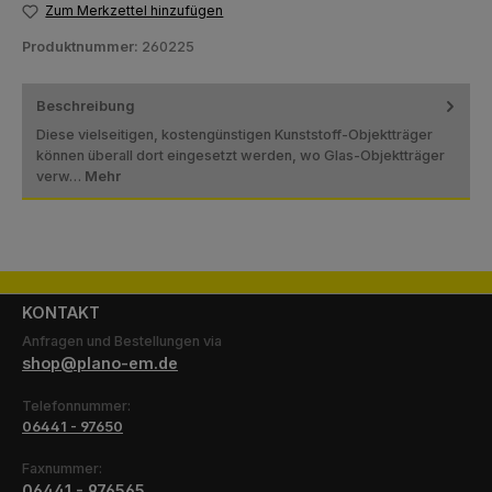
Zum Merkzettel hinzufügen
Produktnummer:
260225
Beschreibung
Diese vielseitigen, kostengünstigen Kunststoff-Objektträger
können überall dort eingesetzt werden, wo Glas-Objektträger
verw…
Mehr
KONTAKT
Anfragen und Bestellungen via
shop@plano-em.de
Telefonnummer:
06441 - 97650
Faxnummer:
06441 - 976565